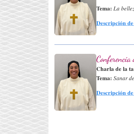
Tema:
La bellez
Descripción de 
Conferencia 
Charla de la t
Tema:
Sanar de
Descripción de 