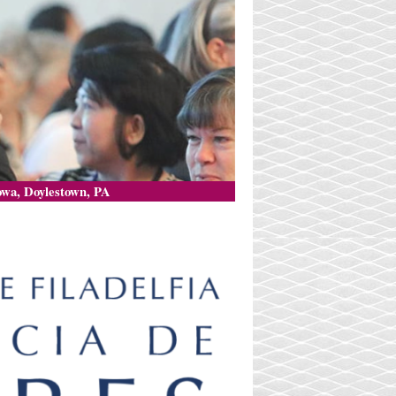
owa, Doylestown, PA