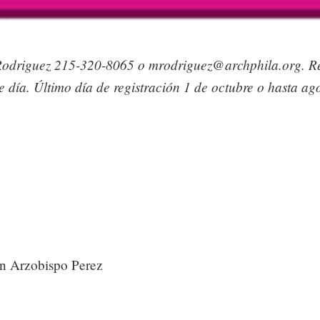
Rodriguez 215-320-8065 o
mrodriguez@archphila.org
. R
e día. Último día de registración 1 de octubre o hasta ag
n Arzobispo Perez